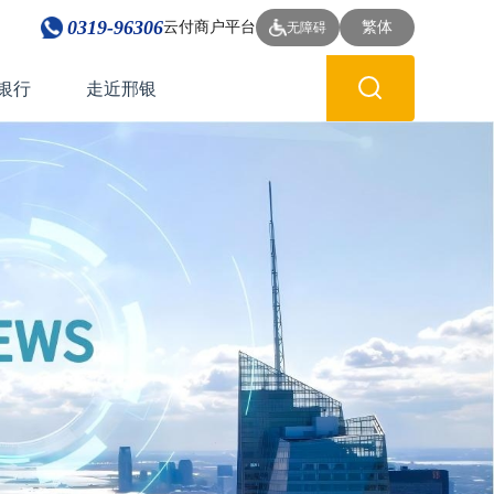
0319-96306
云付商户平台
繁体
无障碍
银行
走近邢银