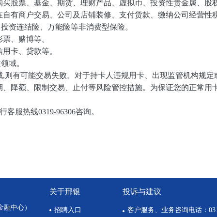
购买股票、基金、期货、理财产品、虚拟币、投资性贵金属、股
在自有商户交易、公司及店铺装修、支付货款、缴纳公司经营性
投资连结险、万能险等非消费型保险。
彩票、赌博等。
信用卡、贷款等。
性领域。
则有可能交易失败。对于持卡人违规用卡、出现监管机构规定或
期、降额、限制交易、止付等风险管控措施。为保证您的正常用卡
热线0319-96306咨询。
关于邢银
投诉与建议
金融中心）
招聘入口
客户服务、业务咨询电话：0319-